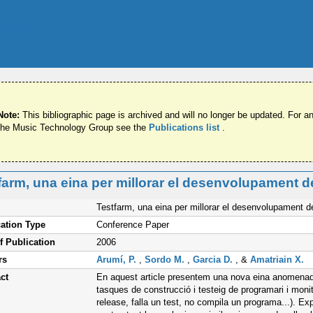
Note:
This bibliographic page is archived and will no longer be updated. For an
the Music Technology Group see the
Publications list
.
farm, una eina per millorar el desenvolupament de
Testfarm, una eina per millorar el desenvolupament del
ation Type
Conference Paper
f Publication
2006
rs
Arumí, P.
,
Sordo M.
,
Garcia D.
, &
Amatriain X.
ct
En aquest article presentem una nova eina anomenad
tasques de construcció i testeig de programari i moni
release, falla un test, no compila un programa...). Ex