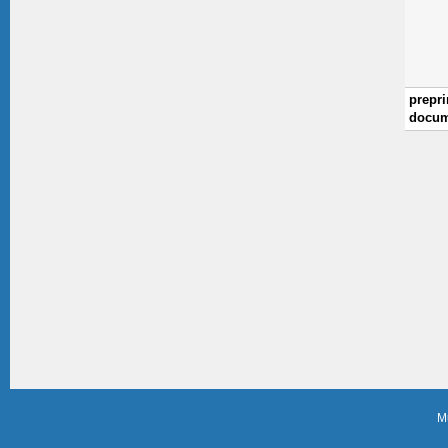
prepri
docum
M