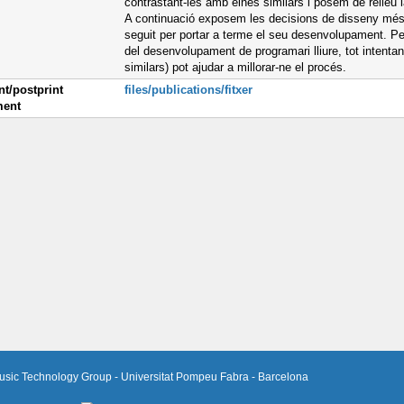
contrastant-les amb eines similars i posem de relleu la
A continuació exposem les decisions de disseny més r
seguit per portar a terme el seu desenvolupament. Per
del desenvolupament de programari lliure, tot intenta
similars) pot ajudar a millorar-ne el procés.
nt/postprint
files/publications/fitxer
ent
usic Technology Group - Universitat Pompeu Fabra - Barcelona