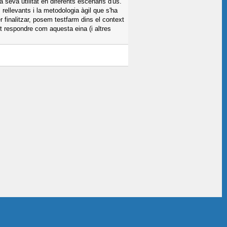
 seva utilitat en diferents escenaris d'ús.
ellevants i la metodologia àgil que s'ha
 finalitzar, posem testfarm dins el context
nt respondre com aquesta eina (i altres