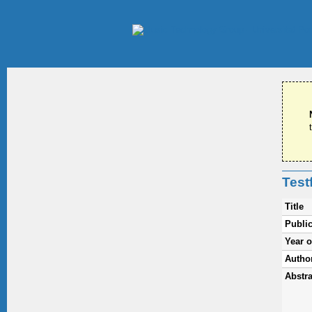
Test
Title
Public
Year o
Autho
Abstra